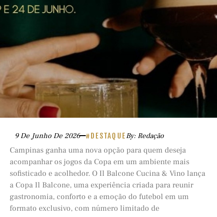
9 De Junho De 2026
#DESTAQUE
By: Redação
Campinas ganha uma nova opção para quem deseja
acompanhar os jogos da Copa em um ambiente mais
sofisticado e acolhedor. O Il Balcone Cucina & Vino lança
a Copa Il Balcone, uma experiência criada para reunir
gastronomia, conforto e a emoção do futebol em um
formato exclusivo, com número limitado de