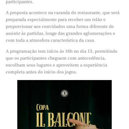
participantes.
A proposta acontece na varanda do restaurante, que será
preparada especialmente para receber um telão e
proporcionar aos convidados uma forma diferente de
assistir às partidas, longe das grandes aglomerações e
com toda a atmosfera característica da casa.
A programação tem início às 18h no dia 13, permitindo
que os participantes cheguem com antecedência,
escolham seus lugares e aproveitem a experiência
completa antes do início dos jogos.