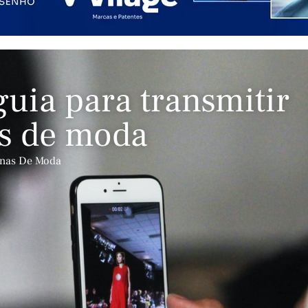
guia para transmitir
s de moda
anas De Moda