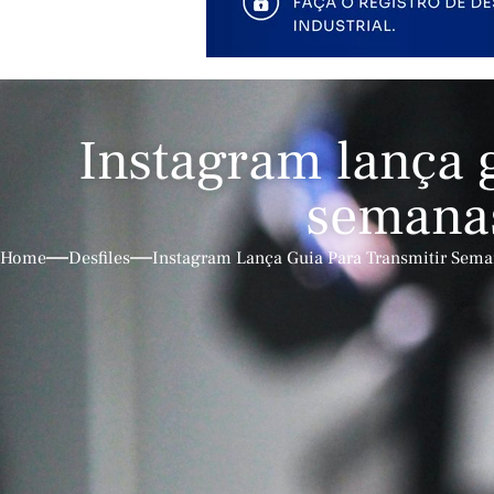
Instagram lança 
semana
Home
Desfiles
Instagram Lança Guia Para Transmitir Sem