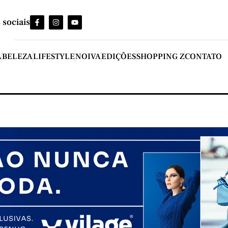
 sociais
A
BELEZA
LIFESTYLE
NOIVA
EDIÇÕES
SHOPPING Z
CONTATO