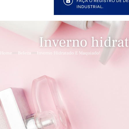
Inverno hidra
Home
Beleza
Inverno Hidratado E Maquiado!