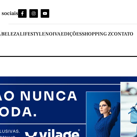
 sociais
A
BELEZA
LIFESTYLE
NOIVA
EDIÇÕES
SHOPPING Z
CONTATO