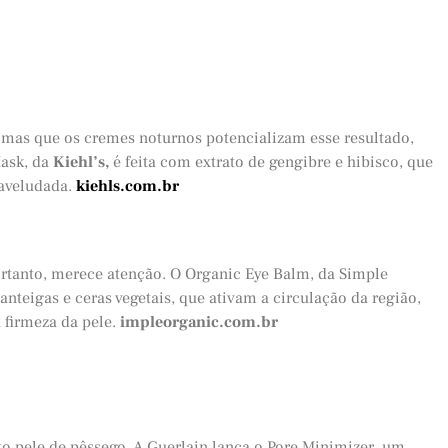
mas que os cremes noturnos potencializam esse resultado,
Mask, da
Kiehl’s,
é feita com extrato de gengibre e hibisco, que
 aveludada.
kiehls.com.br
portanto, merece atenção. O Organic Eye Balm, da Simple
teigas e ceras vegetais, que ativam a circulação da região,
 firmeza da pele.
impleorganic.com.br
to pele de pêssego. A Guerlain lança o Pore Minimizer, um