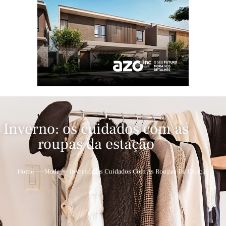
Inverno: os cuidados com as
roupas da estação
Home
Moda
Inverno: Os Cuidados Com As Roupas Da Estação