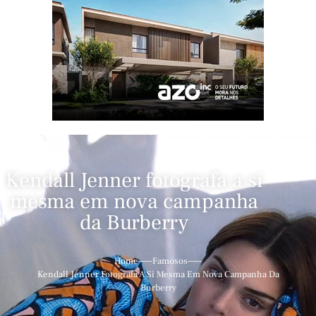
Kendall Jenner fotografa a si
mesma em nova campanha
da Burberry
Home
Famosos
Kendall Jenner Fotografa A Si Mesma Em Nova Campanha Da
Burberry