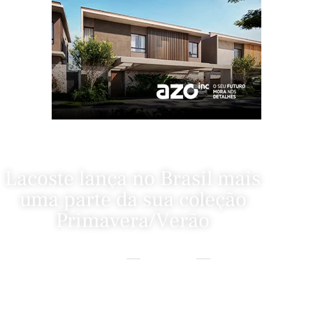
Lacoste lança no Brasil mais
uma parte da sua coleção
Primavera/Verão
Home
Fashion News
Lacoste Lança No Brasil Mais Uma Parte Da Sua Coleção
Primavera/Verão