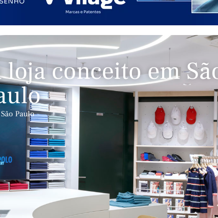
 loja conceito em Sã
aulo
 São Paulo