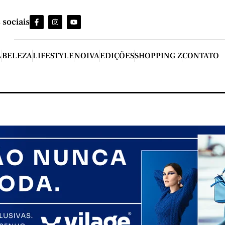
 sociais
A
BELEZA
LIFESTYLE
NOIVA
EDIÇÕES
SHOPPING Z
CONTATO