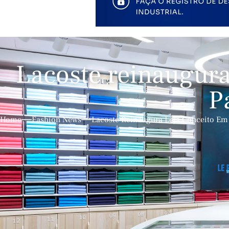
Lacoste reinaugura
P
Home
Fashion News
Lacoste Reinaugura Loja Conceito Em