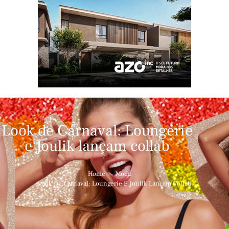
Look de Carnaval: Loungerie
e Joulik lançam collab
Home
Moda
Look De Carnaval: Loungerie E Joulik Lançam Collab