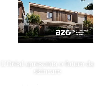
L’Oréal apresenta o futuro da
skincare
Home
Beleza
L’Oréal Apresenta O Futuro Da Skincare