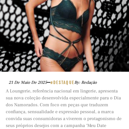
21 De Maio De 2025
#DESTAQUE
By: Redação
A Loungerie, referência nacional em lingerie, apresenta
sua nova coleção desenvolvida especialmente para o Dia
dos Namorados. Com foco em peças que traduzem
confiança, sensualidade e expressão pessoal, a marca
convida suas consumidoras a viverem o protagonismo de
seus próprios desejos com a campanha ‘Meu Date