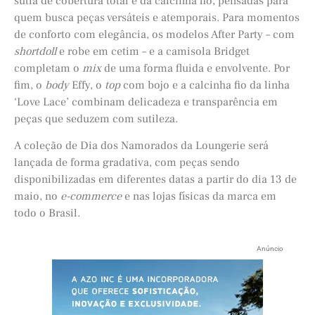
sutiã de cobertura total e da calcinha fio, pensadas para
quem busca peças versáteis e atemporais. Para momentos
de conforto com elegância, os modelos After Party – com
shortdoll
e robe em cetim – e a camisola Bridget
completam o
mix
de uma forma fluida e envolvente. Por
fim, o
body
Effy, o
top
com bojo e a calcinha fio da linha
‘Love Lace’ combinam delicadeza e transparência em
peças que seduzem com sutileza.
A coleção de Dia dos Namorados da Loungerie será
lançada de forma gradativa, com peças sendo
disponibilizadas em diferentes datas a partir do dia 13 de
maio, no
e-commerce
e nas lojas físicas da marca em
todo o Brasil.
Anúncio