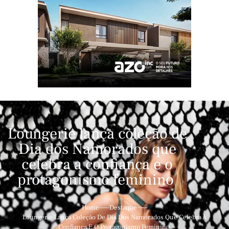
Loungerie lança coleção de
Dia dos Namorados que
celebra a confiança e o
protagonismo feminino
Home
Destaque
Loungerie Lança Coleção De Dia Dos Namorados Que Celebra A
Confiança E O Protagonismo Feminino