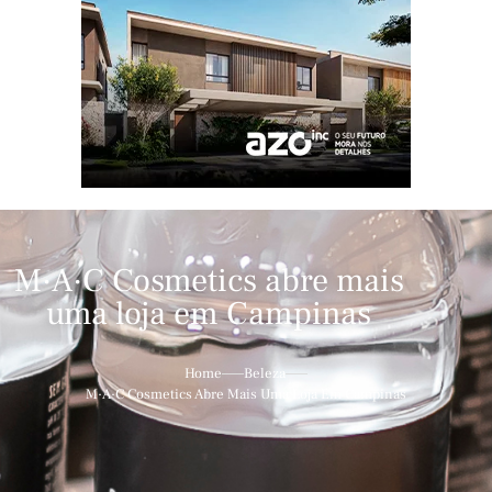
M·A·C Cosmetics abre mais
uma loja em Campinas
Home
Beleza
M·A·C Cosmetics Abre Mais Uma Loja Em Campinas