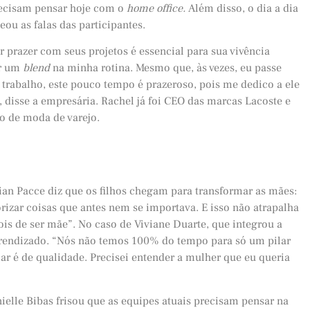
recisam pensar hoje com o
home office.
Além disso, o dia a dia
u as falas das participantes.
r prazer com seus projetos é essencial para sua vivência
er um
blend
na minha rotina. Mesmo que, às vezes, eu passe
trabalho, este pouco tempo é prazeroso, pois me dedico a ele
 disse a empresária. Rachel já foi CEO das marcas Lacoste e
o de moda de varejo.
lian Pacce diz que os filhos chegam para transformar as mães:
orizar coisas que antes nem se importava. E isso não atrapalha
pois de ser mãe”. No caso de Viviane Duarte, que integrou a
rendizado. “Nós não temos 100% do tempo para só um pilar
ar é de qualidade. Precisei entender a mulher que eu queria
ielle Bibas frisou que as equipes atuais precisam pensar na