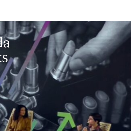
da
ks