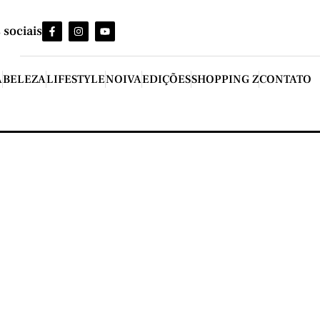
 sociais
A
BELEZA
LIFESTYLE
NOIVA
EDIÇÕES
SHOPPING Z
CONTATO