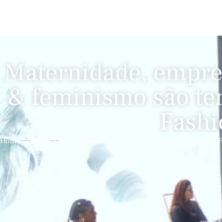
Maternidade, empr
& feminismo são te
Fashi
Home
Moda
Maternidade, Empreendedorismo Na Moda & F