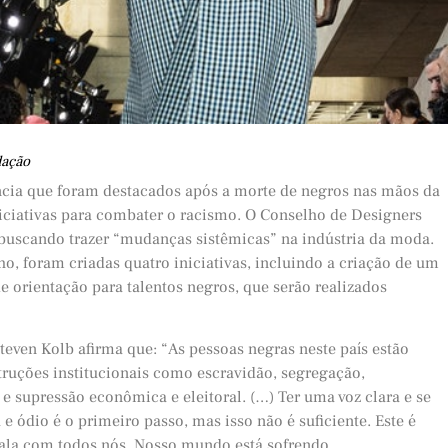
dação
lência que foram destacados após a morte de negros nas mãos da
iciativas para combater o racismo. O Conselho de Designers
 buscando trazer “mudanças sistêmicas” na indústria da moda.
o, foram criadas quatro iniciativas, incluindo a criação de um
orientação para talentos negros, que serão realizados
teven Kolb afirma que: “As pessoas negras neste país estão
struções institucionais como escravidão, segregação,
e supressão econômica e eleitoral. (…) Ter uma voz clara e se
a e ódio é o primeiro passo, mas isso não é suficiente. Este é
la com todos nós. Nosso mundo está sofrendo