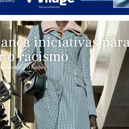
nça iniciativas par
 o racismo
ara Combater O Racismo