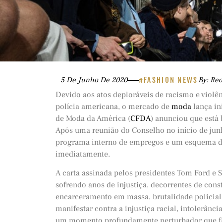
5 De Junho De 2020
#FASHION NEWS
By: Re
Devido aos atos deploráveis ​​de racismo e vio
polícia americana, o mercado de
moda
lança in
de Moda da América (
CFDA
) anunciou que está
Após uma reunião do Conselho no início de junh
programa interno de empregos e um esquema de 
imediatamente.
A carta assinada pelos presidentes Tom Ford e S
sofrendo anos de injustiça, decorrentes de con
encarceramento em massa, brutalidade policial 
manifestar contra a injustiça racial, intolerânci
um momento profundamente perturbador que fa