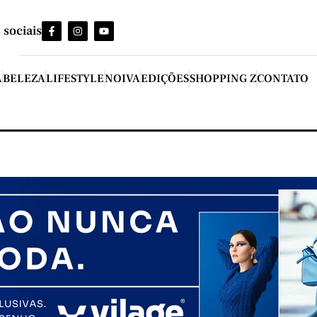
 sociais
A
BELEZA
LIFESTYLE
NOIVA
EDIÇÕES
SHOPPING Z
CONTATO