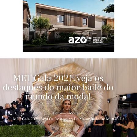
MET Gala 2021: veja os
destaques do maior baile do
mundo da moda!
Home
Moda
MET Gala 2021: Veja Os Destaques Do Maior Baile Do Mundo Da
Moda!