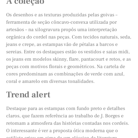
A coleção
Os desenhos e as texturas produzidas pelas goivas –
ferramenta de seção côncavo-convexa utilizada por
artesãos – na xilogravura propôs uma interpretação
orgânica do cordel nas peças. Com tecidos naturais, seda,
jeans e crepe, as estampas vão de pétalas a barcos e
sereias. Entre os destaques estão os vestidos e saias midi,
os jeans em modelos skinny, flare, pantacourt e retos, e as
peças com motivos florais e geométricos. Na cartela de
cores predominam as combinações de verde com azul,
coral e amarelo em diversas tonalidades.
Trend alert
Destaque para as estampas com fundo preto e detalhes
claros, que fazem referência ao trabalho de J. Borges e
retomam a atmosfera das histórias contadas nos cordeis.
O interessante é ver a proposta ótica moderna que o
estilista criou em cima de um clássico da literatura