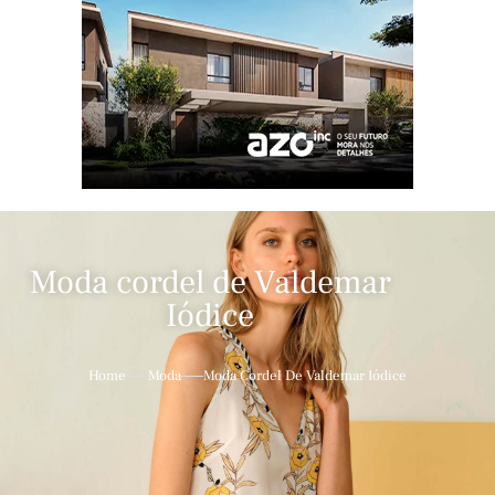
Moda cordel de Valdemar
Iódice
Home
Moda
Moda Cordel De Valdemar Iódice