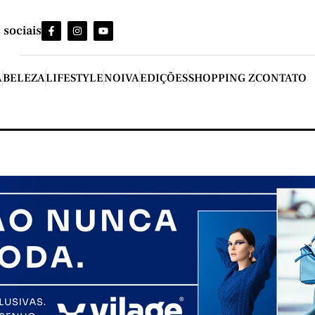
 sociais
A
BELEZA
LIFESTYLE
NOIVA
EDIÇÕES
SHOPPING Z
CONTATO