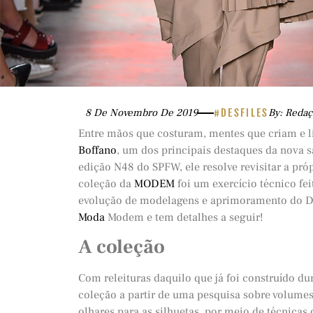
8 De Novembro De 2019
#DESFILES
By: Reda
Entre mãos que costuram, mentes que criam e li
Boffano
, um dos principais destaques da nova s
edição N48 do SPFW, ele resolve revisitar a pró
coleção da
MODEM
foi um exercício técnico fe
evolução de modelagens e aprimoramento do DNA
Moda
Modem e tem detalhes a seguir!
A coleção
Com releituras daquilo que já foi construído d
coleção a partir de uma pesquisa sobre volume
olhares para as silhuetas, por meio de técnicas