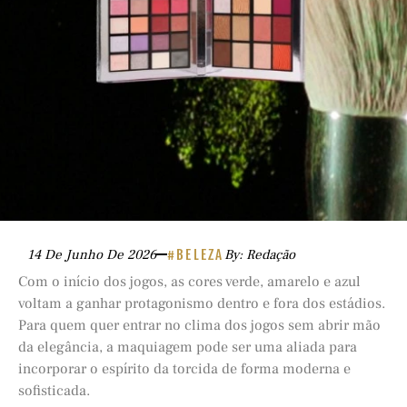
14 De Junho De 2026
#BELEZA
By: Redação
Com o início dos jogos, as cores verde, amarelo e azul
voltam a ganhar protagonismo dentro e fora dos estádios.
Para quem quer entrar no clima dos jogos sem abrir mão
da elegância, a maquiagem pode ser uma aliada para
incorporar o espírito da torcida de forma moderna e
sofisticada.