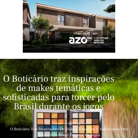
O Boticário traz inspirações
de makes temáticas e
sofisticadas para torcer pelo
Brasil durante os jogos
Home
Beleza
O Boticário Traz Inspirações De Makes Temáticas E Sofisticadas Para
Torcer Pelo Brasil Durante Os Jogos