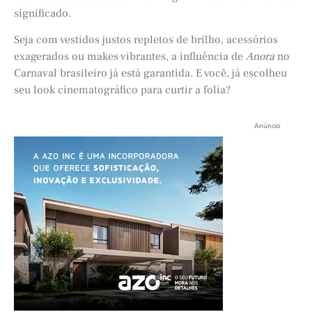
significado.
Seja com vestidos justos repletos de brilho, acessórios
exagerados ou makes vibrantes, a influência de
Anora
no
Carnaval brasileiro já está garantida. E você, já escolheu
seu look cinematográfico para curtir a folia?
Anúncio