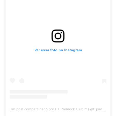
Ver essa foto no Instagram
Um post compartilhado por F1 Paddock Club™️ (@f1paddockclub)