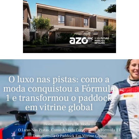
O luxo nas pistas: como a
moda conquistou a Fórmula
1 e transformou o paddock
em vitrine global
Home
Cultura De Moda
O Luxo Nas Pistas: Como A Moda Conquistou A Fórmula 1 E
Transformou O Paddock Em Vitrine Global