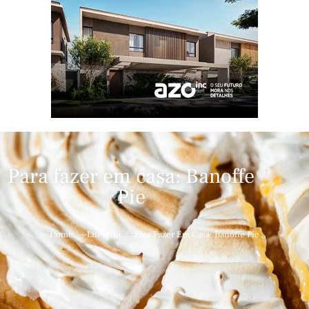
Para fazer em casa: Banoffe
Pie
Home
Lifestyle
Para Fazer Em Casa: Banoffe Pie