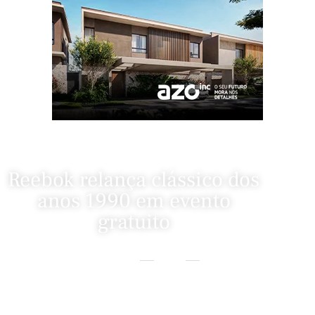
Reebok relança clássico dos
anos 1990 em evento
gratuito
Home
Eventos
Reebok Relança Clássico Dos Anos 1990 Em Evento Gratuito