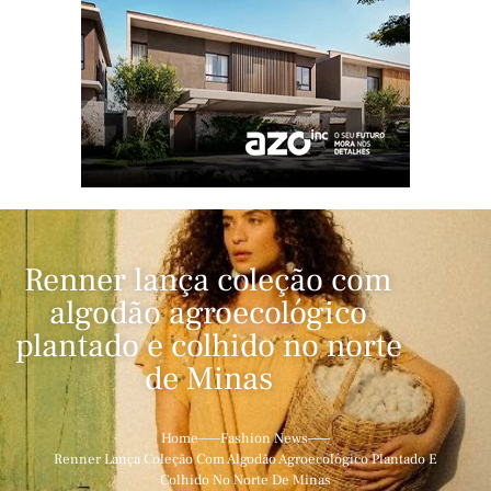
Renner lança coleção com
algodão agroecológico
plantado e colhido no norte
de Minas
Home
Fashion News
Renner Lança Coleção Com Algodão Agroecológico Plantado E
Colhido No Norte De Minas