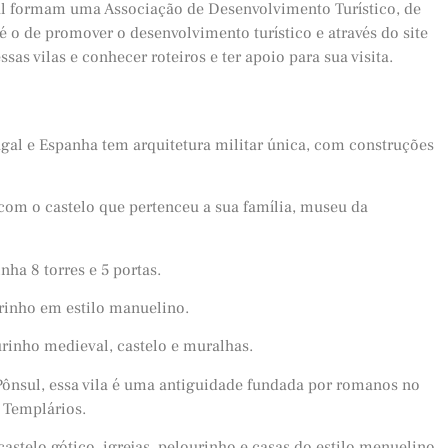
gal formam uma Associação de Desenvolvimento Turístico, de
o é o de promover o desenvolvimento turístico e através do site
sas vilas e conhecer roteiros e ter apoio para sua visita.
tugal e Espanha tem arquitetura militar única, com construções
, com o castelo que pertenceu a sua família, museu da
nha 8 torres e 5 portas.
rinho em estilo manuelino.
urinho medieval, castelo e muralhas.
Pônsul, essa vila é uma antiguidade fundada por romanos no
o Templários.
castelo gótico, igrejas, pelourinho e casas do estilo menuelino.