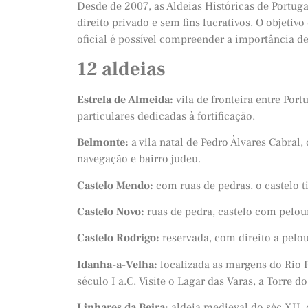
Desde de 2007, as Aldeias Históricas de Portu
direito privado e sem fins lucrativos. O objetiv
oficial é possível compreender a importância des
12 aldeias
Estrela de Almeida:
vila de fronteira entre Por
particulares dedicadas à fortificação.
Belmonte:
a vila natal de Pedro Àlvares Cabral
navegação e bairro judeu.
Castelo Mendo:
com ruas de pedras, o castelo ti
Castelo Novo:
ruas de pedra, castelo com pelou
Castelo Rodrigo:
reservada, com direito a pelo
Idanha-a-Velha:
localizada as margens do Rio 
século I a.C. Visite o Lagar das Varas, a Torre d
Linhares da Beira:
aldeia medieval do séc XII, 