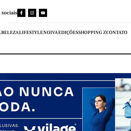
 sociais
A
BELEZA
LIFESTYLE
NOIVA
EDIÇÕES
SHOPPING Z
CONTATO