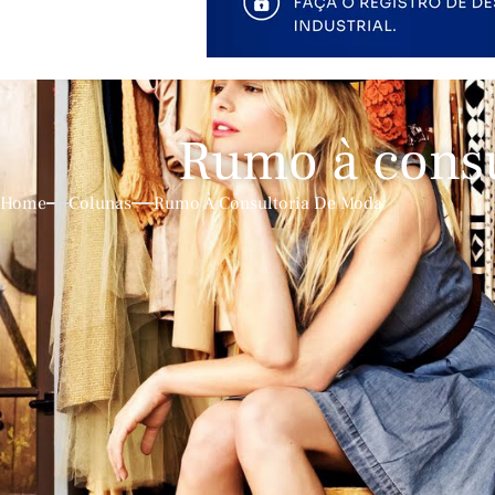
Rumo à consu
Home
Colunas
Rumo À Consultoria De Moda