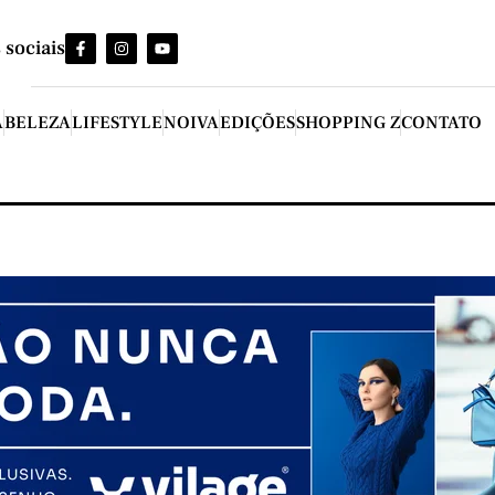
 sociais
A
BELEZA
LIFESTYLE
NOIVA
EDIÇÕES
SHOPPING Z
CONTATO