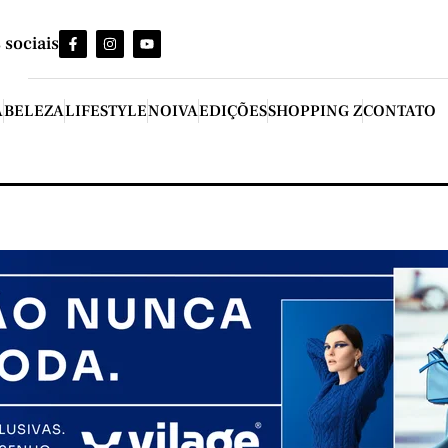
 sociais
A
BELEZA
LIFESTYLE
NOIVA
EDIÇÕES
SHOPPING Z
CONTATO