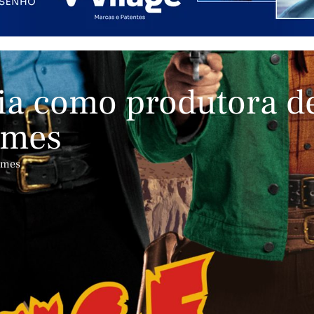
eia como produtora d
ilmes
lmes