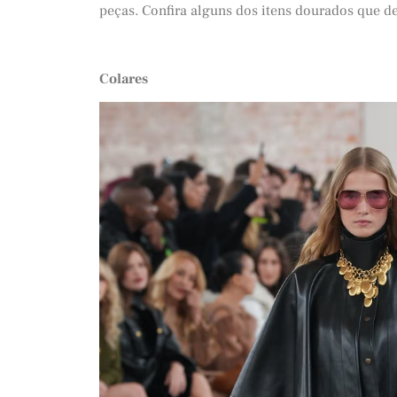
peças. Confira alguns dos itens dourados que d
Colares