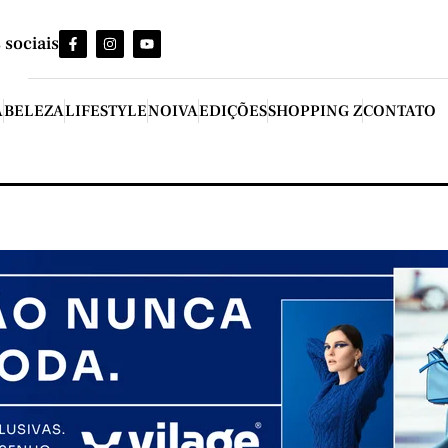
 sociais
A
BELEZA
LIFESTYLE
NOIVA
EDIÇÕES
SHOPPING Z
CONTATO