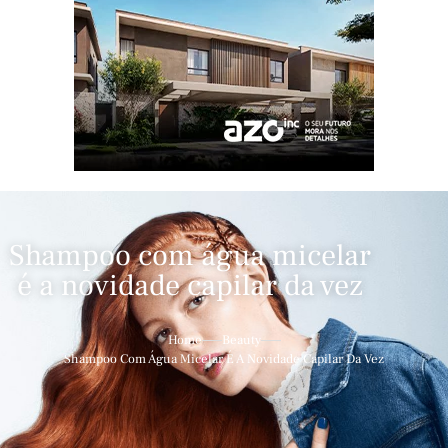
Shampoo com água micelar
é a novidade capilar da vez
Home
Beauty
Shampoo Com Água Micelar É A Novidade Capilar Da Vez