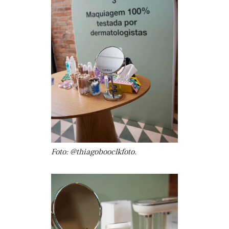
Foto: @thiagobooclkfoto.