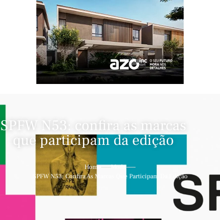
SPFW N53: confira as marcas
que participam da edição
Home
Moda
SPFW N53: Confira As Marcas Que Participam Da Edição