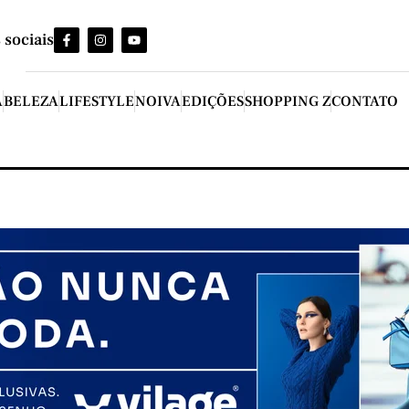
 sociais
A
BELEZA
LIFESTYLE
NOIVA
EDIÇÕES
SHOPPING Z
CONTATO