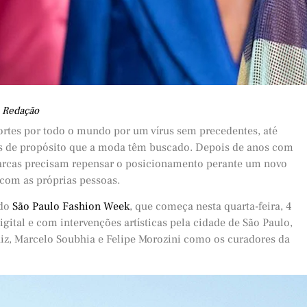
 Redação
ortes por todo o mundo por um vírus sem precedentes, até
os de propósito que a moda têm buscado. Depois de anos com
 marcas precisam repensar o posicionamento perante um novo
com as próprias pessoas.
 do
São Paulo Fashion Week
, que começa nesta quarta-feira, 4
ital e com intervenções artísticas pela cidade de São Paulo,
z, Marcelo Soubhia e Felipe Morozini como os curadores da