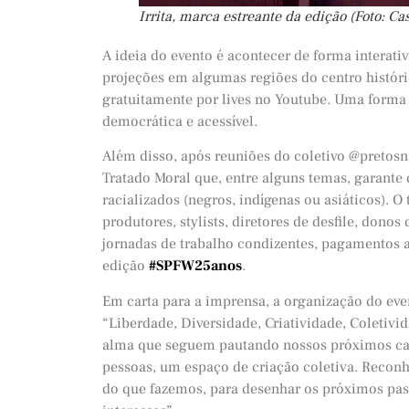
Irrita, marca estreante da edição (Foto: Ca
A ideia do evento é acontecer de forma interati
projeções em algumas regiões do centro histór
gratuitamente por lives no Youtube. Uma form
democrática e acessível.
Além disso, após reuniões do coletivo @pretos
Tratado Moral que, entre alguns temas, garant
racializados (negros, indígenas ou asiáticos). O
produtores, stylists, diretores de desfile, do
jornadas de trabalho condizentes, pagamentos a
edição
#SPFW25anos
.
Em carta para a imprensa, a organização do even
“Liberdade, Diversidade, Criatividade, Coleti
alma que seguem pautando nossos próximos cap
pessoas, um espaço de criação coletiva. Reconh
do que fazemos, para desenhar os próximos pas