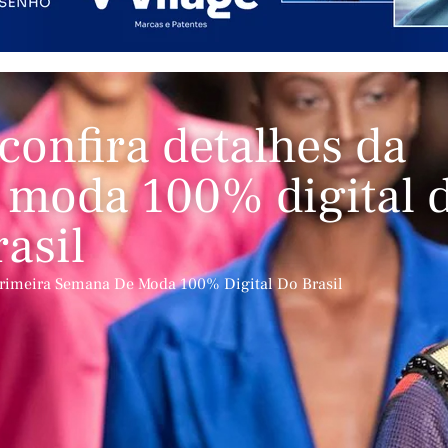
nfira detalhes da
 moda 100% digital 
rasil
rimeira Semana De Moda 100% Digital Do Brasil