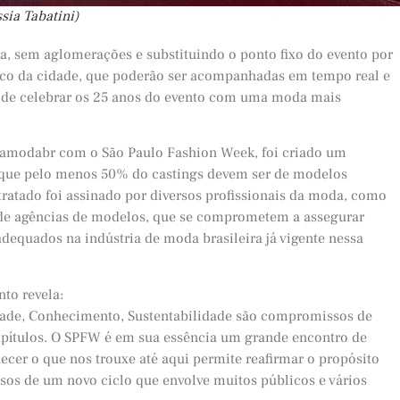
ssia Tabatini)
va, sem aglomerações e substituindo o ponto fixo do evento por
ico da cidade, que poderão ser acompanhadas em tempo real e
a de celebrar os 25 anos do evento com uma moda mais
namodabr com o São Paulo Fashion Week, foi criado um
e que pelo menos 50% do castings devem ser de modelos
 tratado foi assinado por diversos profissionais da moda, como
nos de agências de modelos, que se comprometem a assegurar
dequados na indústria de moda brasileira já vigente nessa
to revela:
vidade, Conhecimento, Sustentabilidade são compromissos de
ítulos. O SPFW é em sua essência um grande encontro de
ecer o que nos trouxe até aqui permite reafirmar o propósito
sos de um novo ciclo que envolve muitos públicos e vários