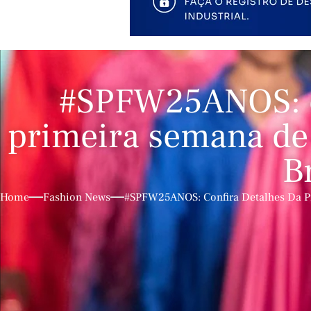
#SPFW25ANOS: co
primeira semana de
B
Home
Fashion News
#SPFW25ANOS: Confira Detalhes Da P