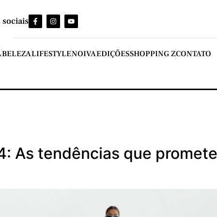
 sociais
A
BELEZA
LIFESTYLE
NOIVA
EDIÇÕES
SHOPPING Z
CONTATO
24: As tendências que promet