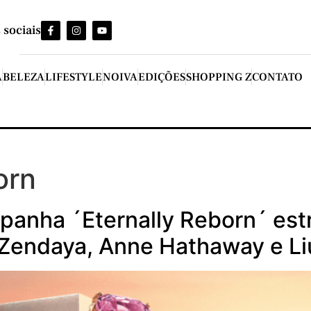
 sociais
A
BELEZA
LIFESTYLE
NOIVA
EDIÇÕES
SHOPPING Z
CONTATO
orn
panha ´Eternally Reborn´ est
Zendaya, Anne Hathaway e Liu