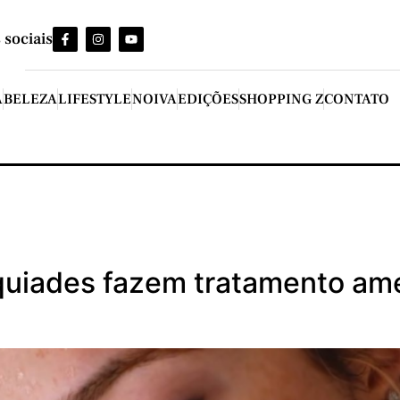
 sociais
A
BELEZA
LIFESTYLE
NOIVA
EDIÇÕES
SHOPPING Z
CONTATO
quiades fazem tratamento ame