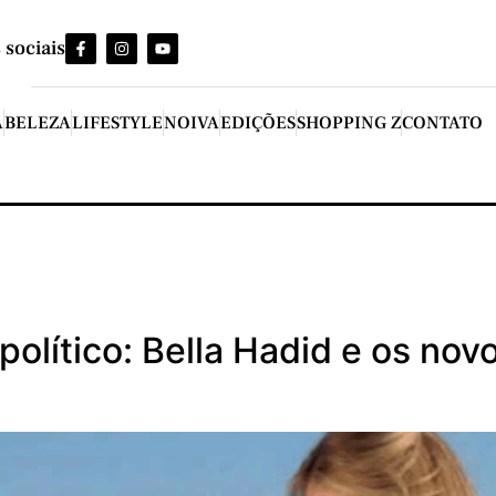
 sociais
A
BELEZA
LIFESTYLE
NOIVA
EDIÇÕES
SHOPPING Z
CONTATO
lítico: Bella Hadid e os nov