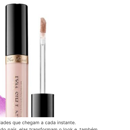
ades que chegam a cada instante.
o país, elas transformam o look e, também,