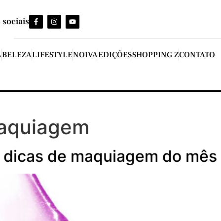
 sociais
A
BELEZA
LIFESTYLE
NOIVA
EDIÇÕES
SHOPPING Z
CONTATO
aquiagem
s dicas de maquiagem do mês