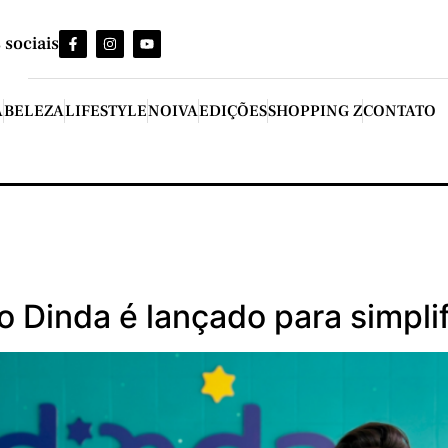
 sociais
A
BELEZA
LIFESTYLE
NOIVA
EDIÇÕES
SHOPPING Z
CONTATO
 Dinda é lançado para simplif