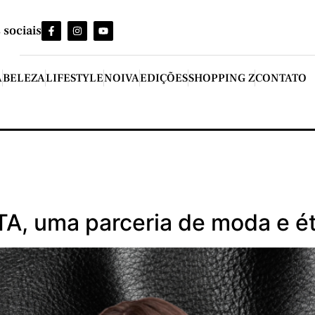
 sociais
A
BELEZA
LIFESTYLE
NOIVA
EDIÇÕES
SHOPPING Z
CONTATO
TA, uma parceria de moda e ét