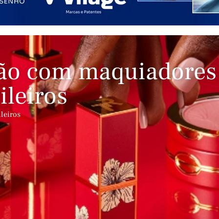
ção com maquiadores
ileiros
leiros