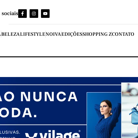
 sociais
A
BELEZA
LIFESTYLE
NOIVA
EDIÇÕES
SHOPPING Z
CONTATO