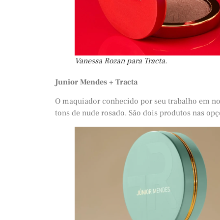
Vanessa Rozan para Tracta.
Junior Mendes + Tracta
O maquiador conhecido por seu trabalho em no
tons de nude rosado. São dois produtos nas op