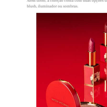
Além disso, a coleção conta com duas opções
blush, iluminador ou sombras.