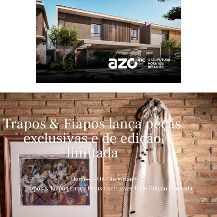
Trapos & Fiapos lança peças
exclusivas e de edição
limitada
Home
Uncategorized
Trapos & Fiapos Lança Peças Exclusivas E De Edição Limitada