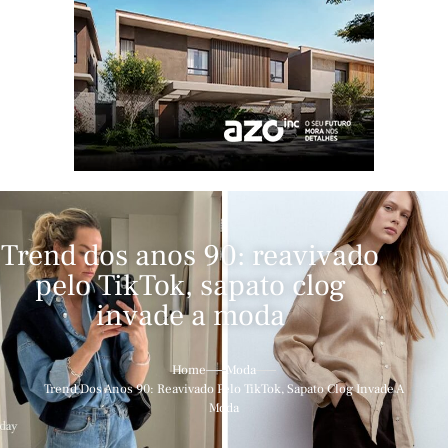
Trend dos anos 90: reavivado
pelo TikTok, sapato clog
invade a moda
Home
Moda
Trend Dos Anos 90: Reavivado Pelo TikTok, Sapato Clog Invade A
Moda