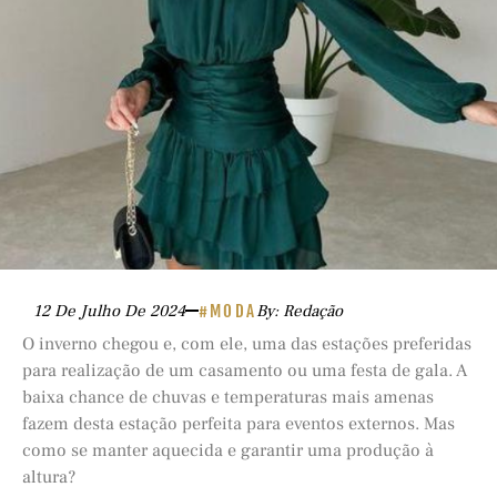
12 De Julho De 2024
#MODA
By: Redação
O inverno chegou e, com ele, uma das estações preferidas
para realização de um casamento ou uma festa de gala. A
baixa chance de chuvas e temperaturas mais amenas
fazem desta estação perfeita para eventos externos. Mas
como se manter aquecida e garantir uma produção à
altura?