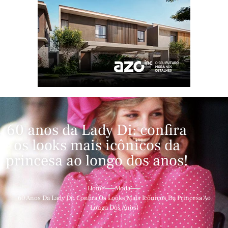
60 anos da Lady Di: confira
os looks mais icônicos da
princesa ao longo dos anos!
Home
Moda
60 Anos Da Lady Di: Confira Os Looks Mais Icônicos Da Princesa Ao
Longo Dos Anos!