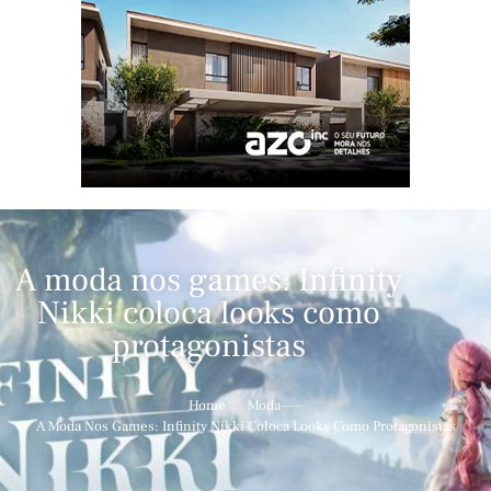
A moda nos games: Infinity
Nikki coloca looks como
protagonistas
Home
Moda
A Moda Nos Games: Infinity Nikki Coloca Looks Como Protagonistas