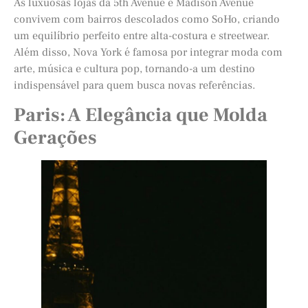
As luxuosas lojas da 5th Avenue e Madison Avenue
convivem com bairros descolados como SoHo, criando
um equilíbrio perfeito entre alta-costura e streetwear.
Além disso, Nova York é famosa por integrar moda com
arte, música e cultura pop, tornando-a um destino
indispensável para quem busca novas referências.
Paris: A Elegância que Molda
Gerações