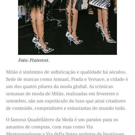
Foto: Pinterest.
Milão é sinônimo de sofisticação e qualidade há séculos.
Sede de marcas como Armani, Prada e Versace, a cidade é
um dos quatro pilares da moda global. As icônicas
semanas de moda de Milão, realizadas em fevereiro e
setembro, são um espetáculo de luxo que atrai criadores
de conteúdo, compradores e entusiastas do mundo todo.
O famoso Quadrilátero da Moda é um paraíso para os
amantes de compras, com ruas como Via
Montenapoleone e Via della Spiga repletas de boutiques