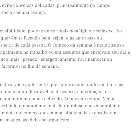
 evite conversas delicadas, principalmente no campo
forme a semana avança.
sibilidade; pode te deixar mais nostálgico e reflexivo. No
es que vêm te fazendo bem, sejam elas amorosas ou
 esperar de cada pessoa. O começo da semana é mais ansioso;
ncipalmente no trabalho ou em assuntos que envolvam seu dia a
pouco mais “pesado” energeticamente. Para namorar ou
 favorável no fim da semana.
pectivo; você pode sentir que compreende muito melhor suas
semana muito favorável ao descanso, à meditação, e a
is, é um momento mais delicado. Ao mesmo tempo, Vênus
lvez criando um ambiente mais harmonioso em seu ambiente
ipalmente no começo da semana, ainda mais se envolverem
a avança, as ideias se organizam.