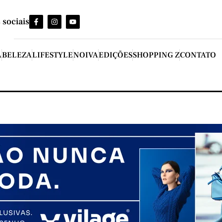
 sociais
A
BELEZA
LIFESTYLE
NOIVA
EDIÇÕES
SHOPPING Z
CONTATO