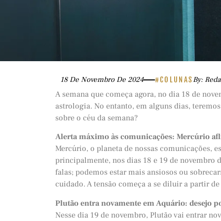
18 De Novembro De 2024
#COLUNAS
By: Reda
A semana que começa agora, no dia 18 de nove
astrologia. No entanto, em alguns dias, terem
sobre o céu da semana?
Alerta máximo às comunicações: Mercúrio afl
Mercúrio, o planeta de nossas comunicações, e
principalmente, nos dias 18 e 19 de novembro 
falas; podemos estar mais ansiosos ou sobreca
cuidado. A tensão começa a se diluir a partir de
Plutão entra novamente em Aquário: desejo po
Nesse dia 19 de novembro, Plutão vai entrar no