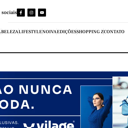
 sociais
A
BELEZA
LIFESTYLE
NOIVA
EDIÇÕES
SHOPPING Z
CONTATO