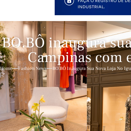
BO.BÔ inaugura sua 
Campinas com es
Home
Fashion News
BO.BÔ Inaugura Sua Nova Loja No Igu