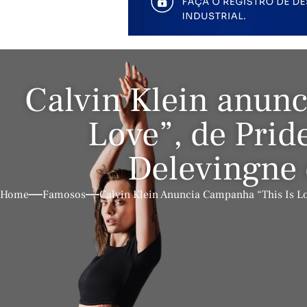
Calvin Klein anunc
Love”, de Prid
Delevingne 
Home
Famosos
Calvin Klein Anuncia Campanha “This Is L