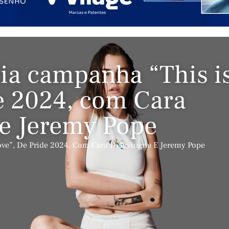
ia campanha “This i
e 2024, com Cara
e Jeremy Pope
ove”, De Pride 2024, Com Cara Delevingne E Jeremy Pope