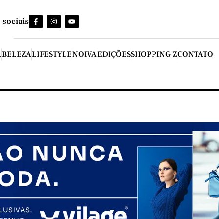
 sociais
A
BELEZA
LIFESTYLE
NOIVA
EDIÇÕES
SHOPPING Z
CONTATO