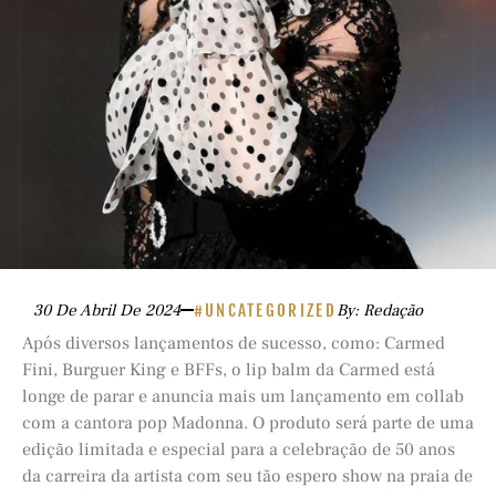
30 De Abril De 2024
#UNCATEGORIZED
By: Redação
Após diversos lançamentos de sucesso, como: Carmed
Fini, Burguer King e BFFs, o lip balm da Carmed está
longe de parar e anuncia mais um lançamento em collab
com a cantora pop Madonna. O produto será parte de uma
edição limitada e especial para a celebração de 50 anos
da carreira da artista com seu tão espero show na praia de