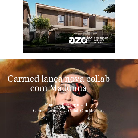
Carmed lança nova collab
com Madonna
Home
Uncategorized
Carmed Lança Nova Collab Com Madonna