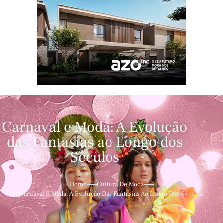
Carnaval e Moda: A Evolução
das Fantasias ao Longo dos
Séculos
Home
Cultura De Moda
Carnaval E Moda: A Evolução Das Fantasias Ao Longo Dos Séculos