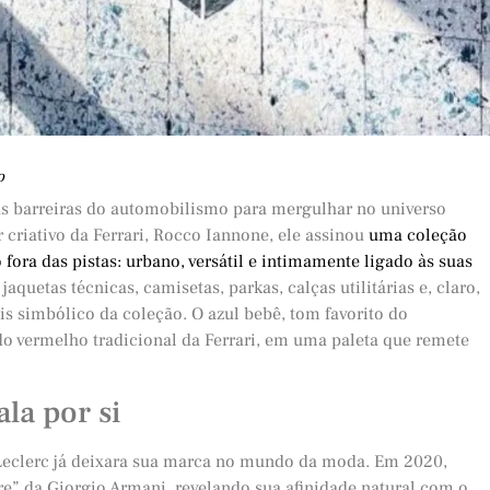
o
as barreiras do automobilismo para mergulhar no universo
criativo da Ferrari, Rocco Iannone, ele assinou
uma coleção
 fora das pistas: urbano, versátil e intimamente ligado às suas
aquetas técnicas, camisetas, parkas, calças utilitárias e, claro,
is simbólico da coleção. O azul bebê, tom favorito do
o vermelho tradicional da Ferrari, em uma paleta que remete
la por si
 Leclerc já deixara sua marca no mundo da moda. Em 2020,
e” da Giorgio Armani, revelando sua afinidade natural com o