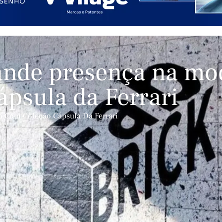
ande presença na mo
psula da Ferrari
a Com Coleção Cápsula Da Ferrari