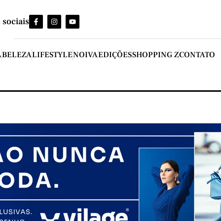
 sociais
A
BELEZA
LIFESTYLE
NOIVA
EDIÇÕES
SHOPPING Z
CONTATO