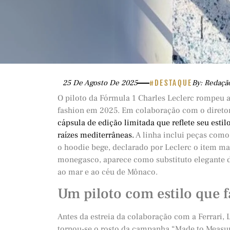
25 De Agosto De 2025
#DESTAQUE
By: Redaçã
O piloto da Fórmula 1 Charles Leclerc rompeu 
fashion em 2025. Em colaboração com o diretor 
cápsula de edição limitada que reflete seu estilo
raízes mediterrâneas.
A linha inclui peças como j
o hoodie bege, declarado por Leclerc o item ma
monegasco, aparece como substituto elegante d
ao mar e ao céu de Mônaco.
Um piloto com estilo que fa
Antes da estreia da colaboração com a Ferrari,
tornou-se o rosto da campanha “Made to Measur