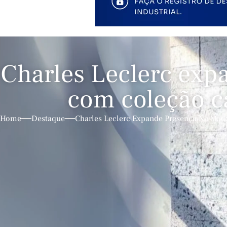
Charles Leclerc exp
com coleção cá
Home
Destaque
Charles Leclerc Expande Presença Na Mod